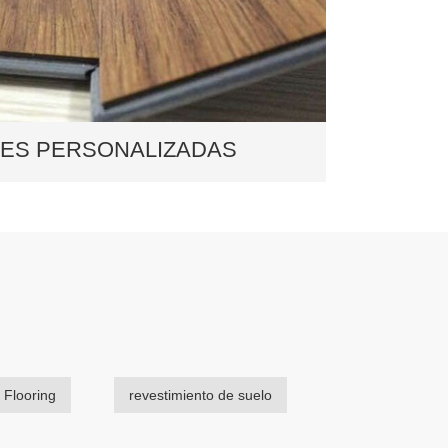
ES PERSONALIZADAS
ES PERSONALIZADAS
 development team can combine a
ers (nylon, polyester, Kevlar, etc.) and
ific polymer chemistry for your
t to improve efficiency and
 Flooring
revestimiento de suelo
Lee mas +