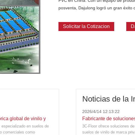
PVC en China. Con un equipo de producc
posventa, Dajulong logró un gran éxito 
Solicitar la Cotizacion
D
Noticias de la I
2026/4/14 12:13:22
ica global de vinilo y
Fabricante de solucion
, especializado en suelos de
3C-Floor ofrece soluciones d
Fábrica de pavimentos d
nto comerciales como
suelos de vinilo de marca pr