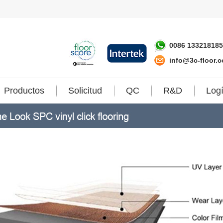
0086 133218185
info@3c-floor.
Productos
Solicitud
QC
R&D
Logí