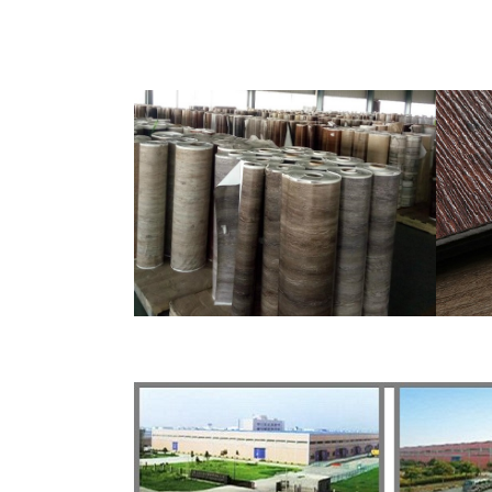
Detalles>>
customized PVC vinyl flooring for
fitness center