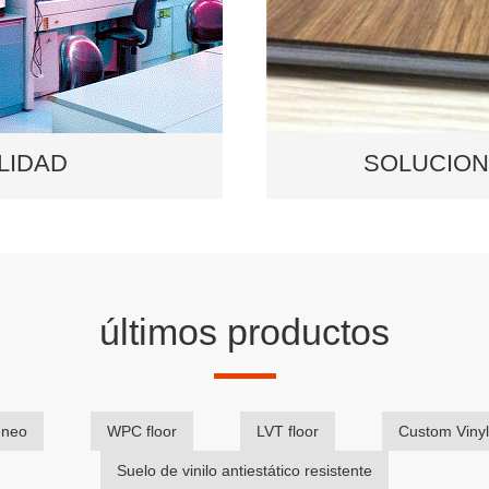
LIDAD
SOLUCION
LIDAD
SOLUCION
ntrol de calidad
Our research and
últimos productos
productos de
wide variety of fib
ena calidad.
formulate the spec
customized produc
performance.
éneo
WPC floor
LVT floor
Custom Vinyl
Suelo de vinilo antiestático resistente