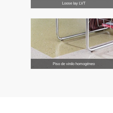
Loose lay LVT
Piso de vinilo homogéneo