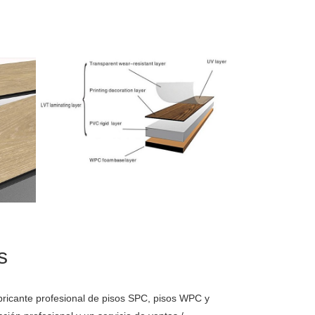
Detalles>>
Luxury Vinyl Tile
s
abricante profesional de pisos SPC, pisos WPC y