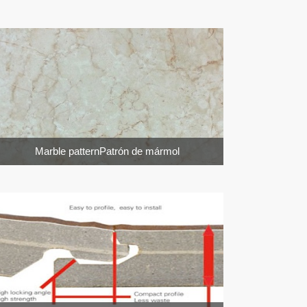
Marble patternPatrón de mármol