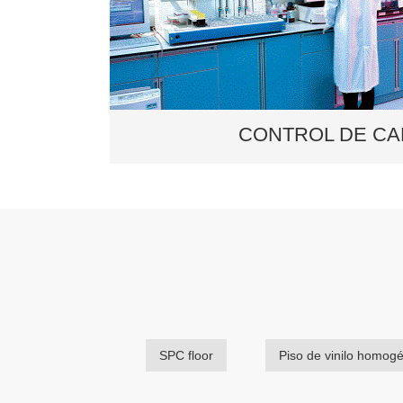
CONTROL DE CA
CONTROL DE CA
Dajulong Floor tiene un sistema de co
muy estricto que promete todos los 
DAJULONG con un rendimiento de bu
SPC floor
Piso de vinilo homog
Lee mas +