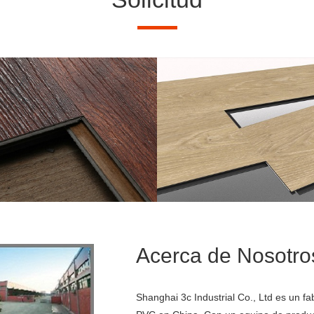
Detalles>>
Detalles>>
SPC flooring applications
Luxury Vinyl Plank
Acerca de Nosotro
Shanghai 3c Industrial Co., Ltd es un f