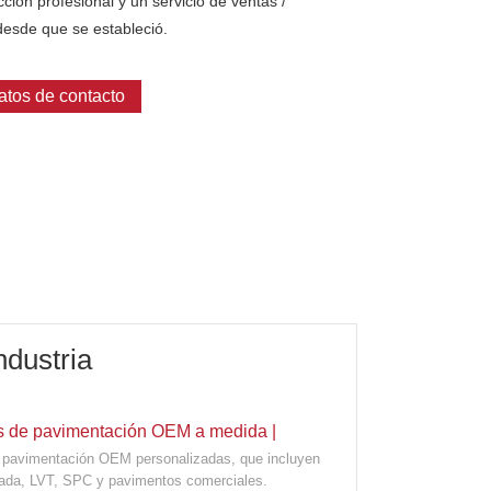
ión profesional y un servicio de ventas /
desde que se estableció.
atos de contacto
ndustria
es de pavimentación OEM a medida |
e pavimentación OEM personalizadas, que incluyen
e marca privada y para proyectos
ivada, LVT, SPC y pavimentos comerciales.