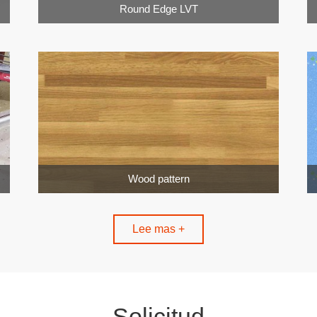
Round Edge LVT
Wood pattern
Lee mas +
Solicitud